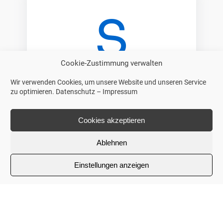
S
Cookie-Zustimmung verwalten
Wir verwenden Cookies, um unsere Website und unseren Service
zu optimieren.
Datenschutz
–
Impressum
Spezialisierte
Spezialisierte Versorgung:
SAPV
Cookies akzeptieren
ist die Ergänzung zur allgemeinen,
Ablehnen
ambulanten Palliativversorgung
der Hausärzte für besonders
Einstellungen anzeigen
komplexe, instabile und rasch
fortschreitende
Krankheitssituationen.