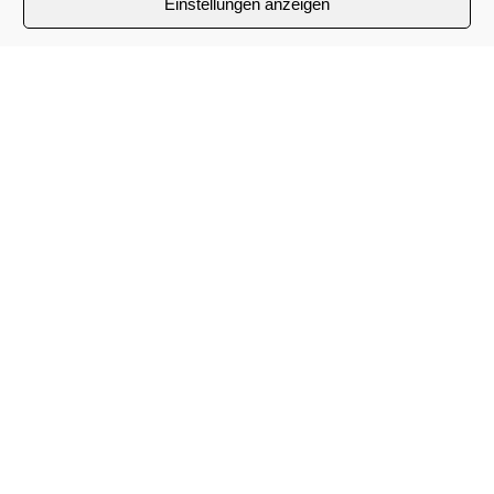
Einstellungen anzeigen
Nachname
*
E-Mail
*
Telefon
*
Nachricht
*